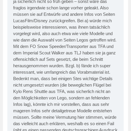
ja sicherlich nicht so früh geben – sonst wäre das
fraglos irgendwie schon lange vorher geleakt. Also
müssen sie auf Entwürfe und andere Infos von Seiten
LucasFilm/Disney zurückgreifen. Bei a) würde mich
beispielsweise interessieren, was ihnen tatsächlich
vorgelegt wird, also auch etwa wie viele Modelle und
wie dann die Auswahl von Seiten Legos getroffen wird.
Mit dem FO Snow Speeder/Transporter aus TFA und
dem Imperial Scout Walker aus TLJ haben sie ja ganz
offensichtlich auf Sets gesetzt, die beim Schnitt
herausgenommen wurden. Bzgl. b) fände ich super
interessant, wie umfangreich das Vorabmaterial ist.
Bedenkt man, dass bei einigen Stes wichtige Details
nicht umgesetzt wurden (die beweglichen Flügel bei
Kylo Rens Shuttle aus TFA, was sicherlich nicht an
den Möglichkeiten von Lego, sondern an fehlenden
Infos lag), könnte ich mir vorstellen, dass aus sehr
mageren Infos sehr detailgetreue Modelle entstehen
müssen. Sollte meine Vermutung hier stimmen, würde
das vielleicht auch erklären, weshalb es so einen Fail
(gibt es einen passenden deutschsprachigen Ausdruck