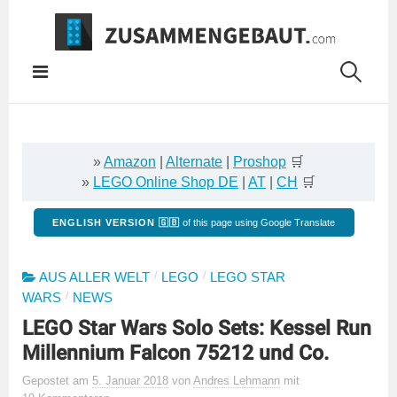
Springe
zum
Inhalt
»
Amazon
|
Alternate
|
Proshop
🛒
»
LEGO Online Shop DE
|
AT
|
CH
🛒
ENGLISH VERSION 🇬🇧
of this page using Google Translate
/
/
AUS ALLER WELT
LEGO
LEGO STAR
/
WARS
NEWS
LEGO Star Wars Solo Sets: Kessel Run
Millennium Falcon 75212 und Co.
Gepostet
am
5. Januar 2018
von
Andres Lehmann
mit