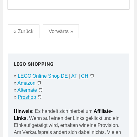
Seitennummerierung
« Zurück
Vorwärts »
der
Beiträge
LEGO SHOPPING
»
LEGO Online Shop DE
|
AT
|
CH
🛒
»
Amazon
🛒
»
Alternate
🛒
»
Proshop
🛒
Hinweis:
Es handelt sich hierbei um
Affiliate-
Links
. Wenn auf einen der Links geklickt und ein
Einkauf getätigt wird, erhalten wir eine Provision.
Am Verkaufspreis ändert sich dabei nichts. Vielen