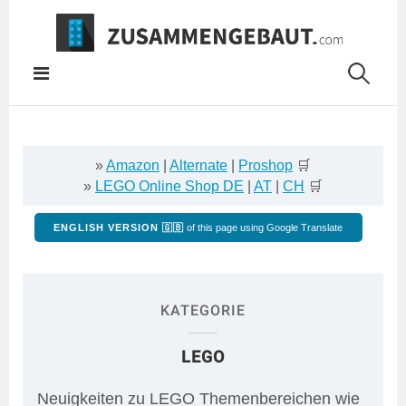
Springe
zum
Inhalt
»
Amazon
|
Alternate
|
Proshop
🛒
»
LEGO Online Shop DE
|
AT
|
CH
🛒
ENGLISH VERSION 🇬🇧
of this page using Google Translate
KATEGORIE
LEGO
Neuigkeiten zu LEGO Themenbereichen wie