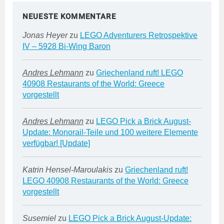
NEUESTE KOMMENTARE
Jonas Heyer
zu
LEGO Adventurers Retrospektive
IV – 5928 Bi-Wing Baron
Andres Lehmann
zu
Griechenland ruft! LEGO
40908 Restaurants of the World: Greece
vorgestellt
Andres Lehmann
zu
LEGO Pick a Brick August-
Update: Monorail-Teile und 100 weitere Elemente
verfügbar! [Update]
Katrin Hensel-Maroulakis
zu
Griechenland ruft!
LEGO 40908 Restaurants of the World: Greece
vorgestellt
Susemiel
zu
LEGO Pick a Brick August-Update: