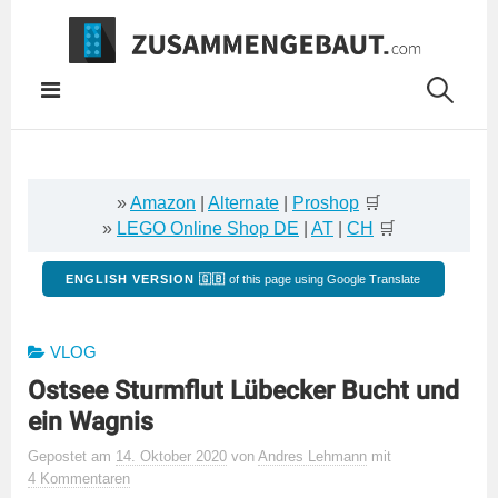
Springe
zum
Inhalt
»
Amazon
|
Alternate
|
Proshop
🛒
»
LEGO Online Shop DE
|
AT
|
CH
🛒
ENGLISH VERSION 🇬🇧
of this page using Google Translate
VLOG
Ostsee Sturmflut Lübecker Bucht und
ein Wagnis
Gepostet
am
14. Oktober 2020
von
Andres Lehmann
mit
4 Kommentaren