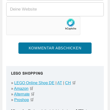
LEGO SHOPPING
»
LEGO Online Shop DE
|
AT
|
CH
🛒
»
Amazon
🛒
»
Alternate
🛒
»
Proshop
🛒