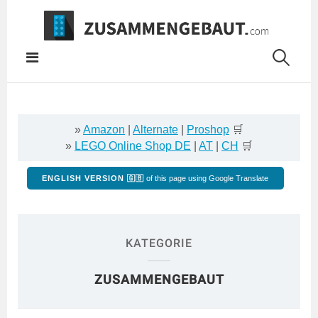
Springe
zum
Inhalt
»
Amazon
|
Alternate
|
Proshop
🛒
»
LEGO Online Shop DE
|
AT
|
CH
🛒
ENGLISH VERSION 🇬🇧
of this page using Google Translate
KATEGORIE
ZUSAMMENGEBAUT