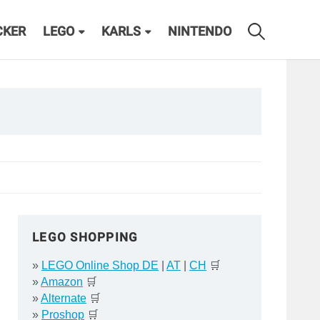
CKER
LEGO
KARLS
NINTENDO
LEGO SHOPPING
»
LEGO Online Shop DE
|
AT
|
CH
🛒
»
Amazon
🛒
»
Alternate
🛒
»
Proshop
🛒