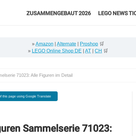
ZUSAMMENGEBAUT 2026
LEGO NEWS TI
»
Amazon
|
Alternate
|
Proshop
🛒
»
LEGO Online Shop DE
|
AT
|
CH
🛒
serie 71023: Alle Figuren im Detail
f this page using Google Translate
guren Sammelserie 71023: