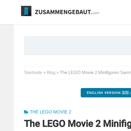
Springe
zum
Inhalt
Startseite
»
Blog
»
The LEGO Movie 2 Minifiguren Sammel
ENGLISH VERSION 🇬🇧
o
THE LEGO MOVIE 2
The LEGO Movie 2 Minifi