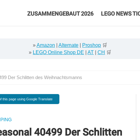
ZUSAMMENGEBAUT 2026
LEGO NEWS TI
»
Amazon
|
Alternate
|
Proshop
🛒
»
LEGO Online Shop DE
|
AT
|
CH
🛒
499 Der Schlitten des Weihnachtsmanns
f this page using Google Translate
PING
easonal 40499 Der Schlitten