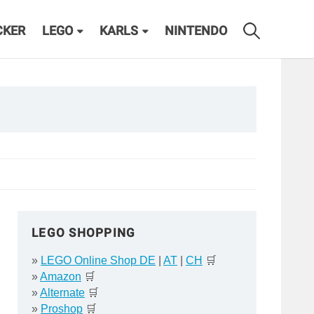
CKER
LEGO
KARLS
NINTENDO
LEGO SHOPPING
»
LEGO Online Shop DE
|
AT
|
CH
🛒
»
Amazon
🛒
»
Alternate
🛒
»
Proshop
🛒