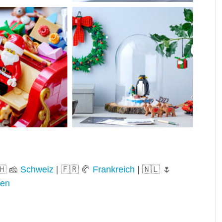
🇭 🧀
Schweiz
| 🇫🇷 🥐
Frankreich
| 🇳🇱 🌷
ien