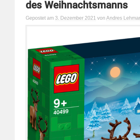
des Weihnachtsmanns
Gepostet
am
3. Dezember 2021
von
Andres Lehma