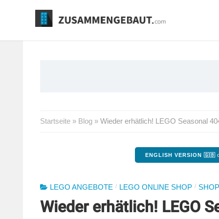
Springe
zum
Inhalt
Startseite
»
Blog
»
Wieder erhätlich! LEGO Seasonal 40
ENGLISH VERSION 🇬🇧
o
/
/
LEGO ANGEBOTE
LEGO ONLINE SHOP
SHOP
Wieder erhätlich! LEGO S