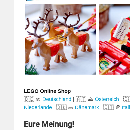
LEGO Online Shop
🇩🇪 🥨
Deutschland
| 🇦🇹 ⛰️
Österreich
| 🇨
Niederlande
| 🇩🇰 🧱
Dänemark
| 🇮🇹 🍕
Ital
Eure Meinung!