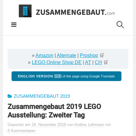
Springe
zum
Inhalt
»
Amazon
|
Alternate
|
Proshop
🛒
»
LEGO Online Shop DE
|
AT
|
CH
🛒
ENGLISH VERSION 🇬🇧
of this page using Google Translate
ZUSAMMENGEBAUT 2019
Zusammengebaut 2019 LEGO
Ausstellung: Zweiter Tag
Gepostet
am
24. November 2019
von
Andres Lehmann
mit
6 Kommentaren