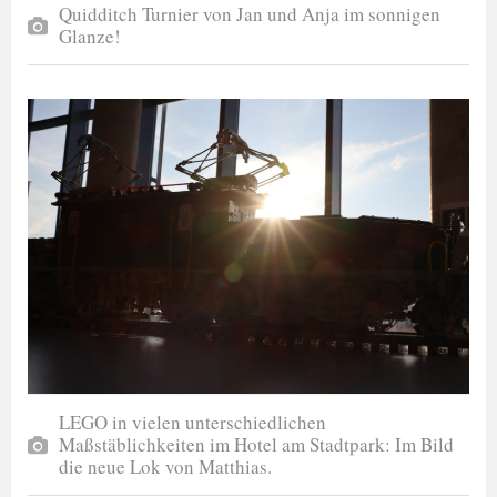
Quidditch Turnier von Jan und Anja im sonnigen
Glanze!
LEGO in vielen unterschiedlichen
Maßstäblichkeiten im Hotel am Stadtpark: Im Bild
die neue Lok von Matthias.