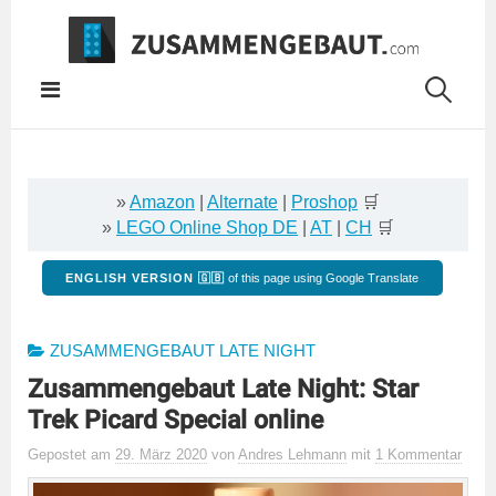
Springe
zum
Inhalt
»
Amazon
|
Alternate
|
Proshop
🛒
»
LEGO Online Shop DE
|
AT
|
CH
🛒
ENGLISH VERSION 🇬🇧
of this page using Google Translate
ZUSAMMENGEBAUT LATE NIGHT
Zusammengebaut Late Night: Star
Trek Picard Special online
Gepostet
am
29. März 2020
von
Andres Lehmann
mit
1 Kommentar