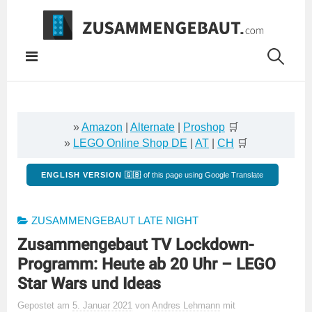
Springe
zum
Inhalt
»
Amazon
|
Alternate
|
Proshop
🛒
»
LEGO Online Shop DE
|
AT
|
CH
🛒
ENGLISH VERSION 🇬🇧
of this page using Google Translate
ZUSAMMENGEBAUT LATE NIGHT
Zusammengebaut TV Lockdown-
Programm: Heute ab 20 Uhr – LEGO
Star Wars und Ideas
Gepostet
am
5. Januar 2021
von
Andres Lehmann
mit