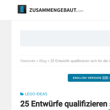
Springe
zum
Inhalt
Startseite
»
Blog
»
25 Entwürfe qualifizieren sich für d
ENGLISH VERSION 🇬🇧
o
LEGO IDEAS
25 Entwürfe qualifizieren 