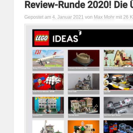
Review-Runde 2020! Die 
Gepostet
am
4. Januar 2021
von
Max Mohr
mit
26 