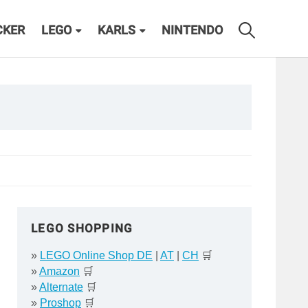
CKER
LEGO
KARLS
NINTENDO
LEGO SHOPPING
»
LEGO Online Shop DE
|
AT
|
CH
🛒
»
Amazon
🛒
»
Alternate
🛒
»
Proshop
🛒