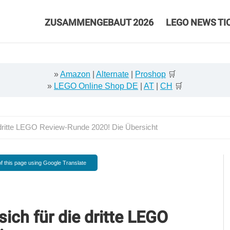
ZUSAMMENGEBAUT 2026
LEGO NEWS TI
»
Amazon
|
Alternate
|
Proshop
🛒
»
LEGO Online Shop DE
|
AT
|
CH
🛒
ie dritte LEGO Review-Runde 2020! Die Übersicht
f this page using Google Translate
sich für die dritte LEGO