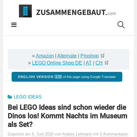
Springe
zum
Inhalt
»
Amazon
|
Alternate
|
Proshop
🛒
»
LEGO Online Shop DE
|
AT
|
CH
🛒
ENGLISH VERSION 🇬🇧
of this page using Google Translate
LEGO IDEAS
Bei LEGO Ideas sind schon wieder die
Dinos los! Kommt Nachts im Museum
als Set?
Gepostet
am
6. Juni 2020
von
Andres Lehmann
mit
5 Kommentaren