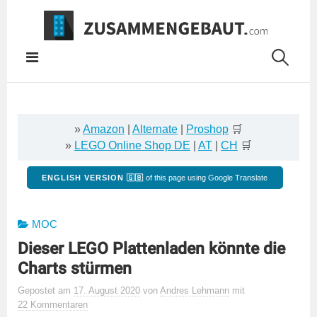
Springe
zum
Inhalt
»
Amazon
|
Alternate
|
Proshop
🛒
»
LEGO Online Shop DE
|
AT
|
CH
🛒
ENGLISH VERSION 🇬🇧
of this page using Google Translate
MOC
Dieser LEGO Plattenladen könnte die
Charts stürmen
Gepostet
am
17. August 2020
von
Andres Lehmann
mit
22 Kommentaren