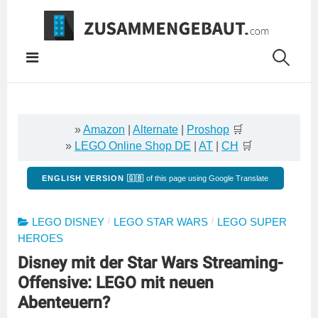
Springe
zum
Inhalt
»
Amazon
|
Alternate
|
Proshop
🛒
»
LEGO Online Shop DE
|
AT
|
CH
🛒
ENGLISH VERSION 🇬🇧
of this page using Google Translate
/
/
LEGO DISNEY
LEGO STAR WARS
LEGO SUPER
HEROES
Disney mit der Star Wars Streaming-
Offensive: LEGO mit neuen
Abenteuern?