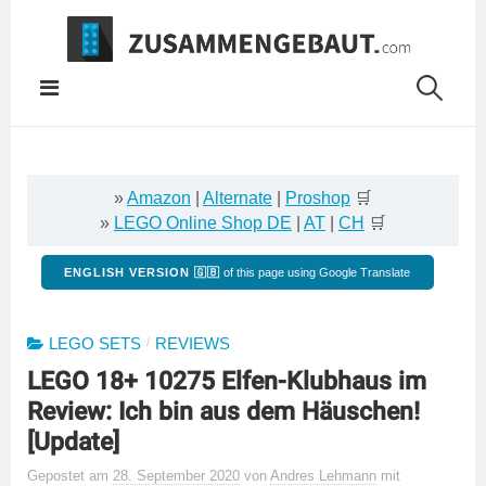
Springe
zum
Inhalt
»
Amazon
|
Alternate
|
Proshop
🛒
»
LEGO Online Shop DE
|
AT
|
CH
🛒
ENGLISH VERSION 🇬🇧
of this page using Google Translate
/
LEGO SETS
REVIEWS
LEGO 18+ 10275 Elfen-Klubhaus im
Review: Ich bin aus dem Häuschen!
[Update]
Gepostet
am
28. September 2020
von
Andres Lehmann
mit