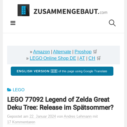
Springe
zum
Inhalt
»
Amazon
|
Alternate
|
Proshop
🛒
»
LEGO Online Shop DE
|
AT
|
CH
🛒
ENGLISH VERSION 🇬🇧
of this page using Google Translate
LEGO
LEGO 77092 Legend of Zelda Great
Deku Tree: Release im Spätsommer?
Gepostet
am
22. Januar 2024
von
Andres Lehmann
mit
17 Kommentaren