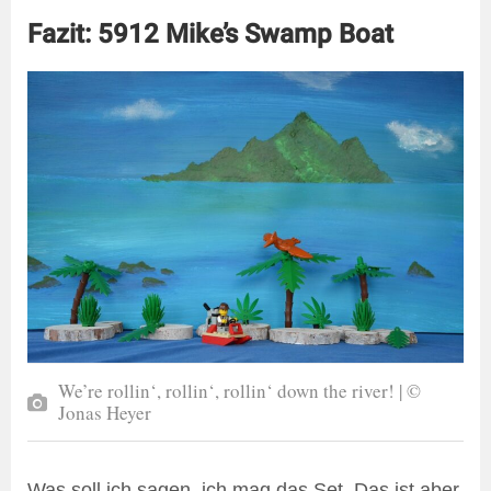
Fazit: 5912 Mike’s Swamp Boat
We’re rollin‘, rollin‘, rollin‘ down the river! | ©
Jonas Heyer
Was soll ich sagen, ich mag das Set. Das ist aber