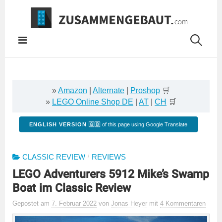
Springe
zum
Inhalt
»
Amazon
|
Alternate
|
Proshop
🛒
»
LEGO Online Shop DE
|
AT
|
CH
🛒
ENGLISH VERSION 🇬🇧
of this page using Google Translate
/
CLASSIC REVIEW
REVIEWS
LEGO Adventurers 5912 Mike’s Swamp
Boat im Classic Review
Gepostet
am
7. Februar 2022
von
Jonas Heyer
mit
4 Kommentaren