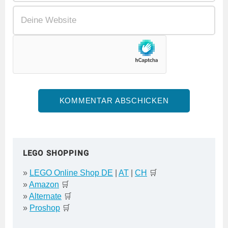
LEGO SHOPPING
»
LEGO Online Shop DE
|
AT
|
CH
🛒
»
Amazon
🛒
»
Alternate
🛒
»
Proshop
🛒