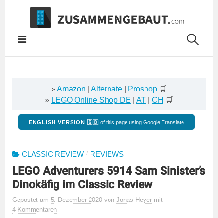
Springe
zum
Inhalt
»
Amazon
|
Alternate
|
Proshop
🛒
»
LEGO Online Shop DE
|
AT
|
CH
🛒
ENGLISH VERSION 🇬🇧
of this page using Google Translate
/
CLASSIC REVIEW
REVIEWS
LEGO Adventurers 5914 Sam Sinister’s
Dinokäfig im Classic Review
Gepostet
am
5. Dezember 2020
von
Jonas Heyer
mit
4 Kommentaren