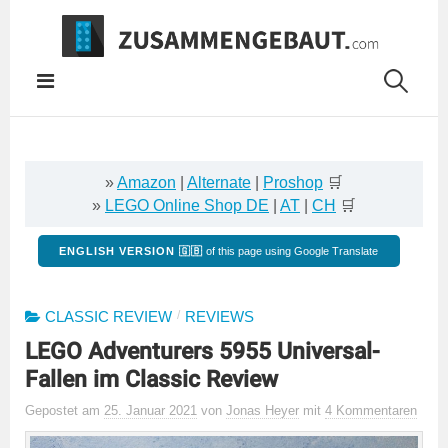
Springe
zum
Inhalt
»
Amazon
|
Alternate
|
Proshop
🛒
»
LEGO Online Shop DE
|
AT
|
CH
🛒
ENGLISH VERSION 🇬🇧
of this page using Google Translate
/
CLASSIC REVIEW
REVIEWS
LEGO Adventurers 5955 Universal-
Fallen im Classic Review
Gepostet
am
25. Januar 2021
von
Jonas Heyer
mit
4 Kommentaren