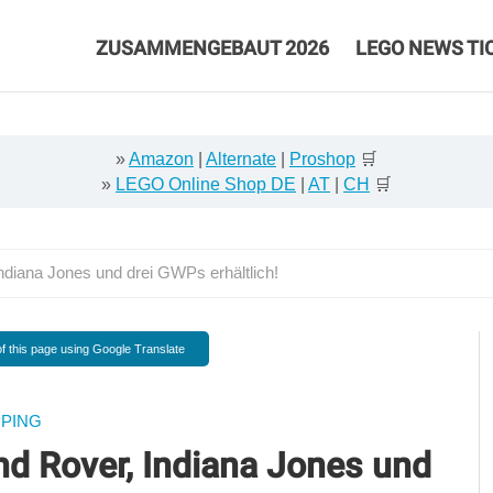
ZUSAMMENGEBAUT 2026
LEGO NEWS TI
»
Amazon
|
Alternate
|
Proshop
🛒
»
LEGO Online Shop DE
|
AT
|
CH
🛒
ndiana Jones und drei GWPs erhältlich!
f this page using Google Translate
PING
nd Rover, Indiana Jones und