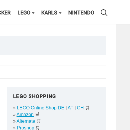
CKER
LEGO
KARLS
NINTENDO
LEGO SHOPPING
»
LEGO Online Shop DE
|
AT
|
CH
🛒
»
Amazon
🛒
»
Alternate
🛒
»
Proshop
🛒