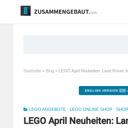
Springe
zum
Inhalt
Startseite
»
Blog
»
LEGO April Neuheiten: Land Rover, I
ENGLISH VERSION 🇬🇧
o
/
/
LEGO ANGEBOTE
LEGO ONLINE SHOP
SHOP
LEGO April Neuheiten: La