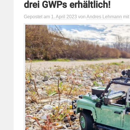
drei GWPs erhältlich!
Gepostet
am
1. April 2023
von
Andres Lehmann
mi