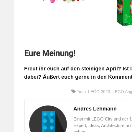
Eure Meinung!
Freut ihr euch auf den steinigen April? Is
dabei? Äußert euch gerne in den Komment
Tags:
LEGO 2023
,
LEGO Ang
Andres Lehmann
Einst mit LEGO City und der 
Expert, Ideas, Architecture u
gehen.