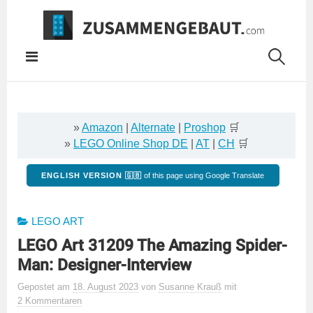
Springe
zum
Inhalt
»
Amazon
|
Alternate
|
Proshop
🛒
»
LEGO Online Shop DE
|
AT
|
CH
🛒
ENGLISH VERSION 🇬🇧
of this page using Google Translate
LEGO ART
LEGO Art 31209 The Amazing Spider-
Man: Designer-Interview
Gepostet
am
18. August 2023
von
Susanne Krauß
mit
2 Kommentaren