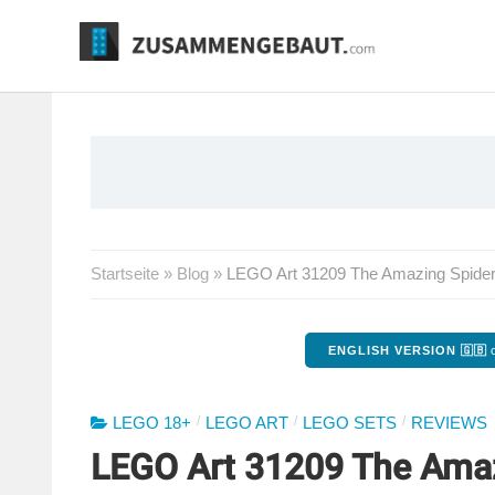
Springe
zum
Inhalt
Startseite
»
Blog
»
LEGO Art 31209 The Amazing Spide
ENGLISH VERSION 🇬🇧
o
/
/
/
LEGO 18+
LEGO ART
LEGO SETS
REVIEWS
LEGO Art 31209 The Ama