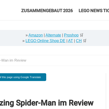
ZUSAMMENGEBAUT 2026
LEGO NEWS TI
»
Amazon
|
Alternate
|
Proshop
🛒
»
LEGO Online Shop DE
|
AT
|
CH
🛒
r-Man im Review
f this page using Google Translate
zing Spider-Man im Review