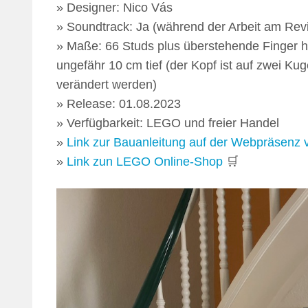
» Designer: Nico Vás
» Soundtrack: Ja (während der Arbeit am Revi
» Maße: 66 Studs plus überstehende Finger ho
ungefähr 10 cm tief (der Kopf ist auf zwei Ku
verändert werden)
» Release: 01.08.2023
» Verfügbarkeit: LEGO und freier Handel
»
Link zur Bauanleitung auf der Webpräsenz
»
Link zun LEGO Online-Shop
🛒