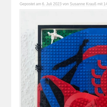
Gepostet
am
6. Juli 2023
von
Susanne Krauß
mit
1