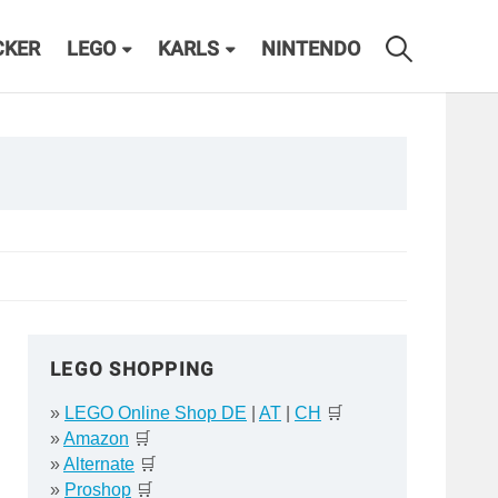
CKER
LEGO
KARLS
NINTENDO
LEGO SHOPPING
»
LEGO Online Shop DE
|
AT
|
CH
🛒
»
Amazon
🛒
»
Alternate
🛒
»
Proshop
🛒