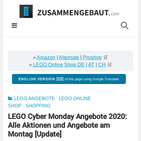
Springe
zum
Inhalt
»
Amazon
|
Alternate
|
Proshop
🛒
»
LEGO Online Shop DE
|
AT
|
CH
🛒
ENGLISH VERSION 🇬🇧
of this page using Google Translate
/
LEGO ANGEBOTE
LEGO ONLINE
/
SHOP
SHOPPING
LEGO Cyber Monday Angebote 2020:
Alle Aktionen und Angebote am
Montag [Update]