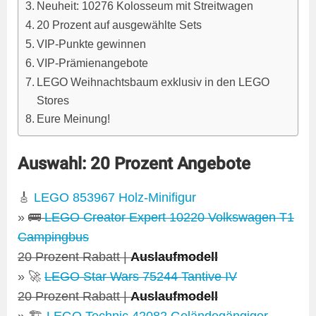
Neuheit: 10276 Kolosseum mit Streitwagen
20 Prozent auf ausgewählte Sets
VIP-Punkte gewinnen
VIP-Prämienangebote
LEGO Weihnachtsbaum exklusiv in den LEGO
Stores
Eure Meinung!
Auswahl: 20 Prozent Angebote
🎸
LEGO 853967 Holz-Minifigur
»
🚌
LEGO Creator Expert 10220 Volkswagen T1
Campingbus
20 Prozent Rabatt |
Auslaufmodell
» 🚀
LEGO Star Wars 75244 Tantive IV
20 Prozent Rabatt |
Auslaufmodell
» 🏗️
LEGO Technic 42082 Geländegängiger