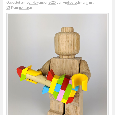
Gepostet
am
30. November 2020
von
Andres Lehmann
mit
83 Kommentaren