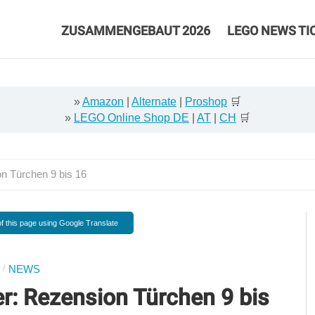
ZUSAMMENGEBAUT 2026
LEGO NEWS TI
»
Amazon
|
Alternate
|
Proshop
🛒
»
LEGO Online Shop DE
|
AT
|
CH
🛒
n Türchen 9 bis 16
f this page using Google Translate
/
NEWS
r: Rezension Türchen 9 bis