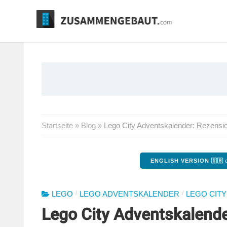
Springe
zum
Inhalt
Startseite
»
Blog
»
Lego City Adventskalender: Rezensio
ENGLISH VERSION 🇬🇧
o
/
/
LEGO
LEGO ADVENTSKALENDER
LEGO CITY
Lego City Adventskalende