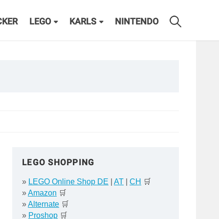
CKER
LEGO
KARLS
NINTENDO
LEGO SHOPPING
»
LEGO Online Shop DE
|
AT
|
CH
🛒
»
Amazon
🛒
»
Alternate
🛒
»
Proshop
🛒