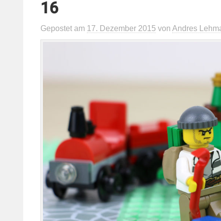
16
Gepostet
am
17. Dezember 2015
von
Andres Lehm