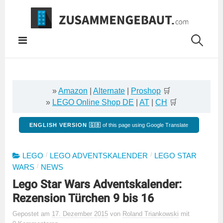
Springe
zum
Inhalt
»
Amazon
|
Alternate
|
Proshop
🛒
»
LEGO Online Shop DE
|
AT
|
CH
🛒
ENGLISH VERSION 🇬🇧
of this page using Google Translate
/
/
LEGO
LEGO ADVENTSKALENDER
LEGO STAR
/
WARS
NEWS
Lego Star Wars Adventskalender:
Rezension Türchen 9 bis 16
Gepostet
am
17. Dezember 2015
von
Roland Triankowski
mit