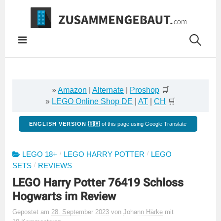
Springe
zum
Inhalt
»
Amazon
|
Alternate
|
Proshop
🛒
»
LEGO Online Shop DE
|
AT
|
CH
🛒
ENGLISH VERSION 🇬🇧
of this page using Google Translate
/
/
LEGO 18+
LEGO HARRY POTTER
LEGO
/
SETS
REVIEWS
LEGO Harry Potter 76419 Schloss
Hogwarts im Review
Gepostet
am
28. September 2023
von
Johann Härke
mit