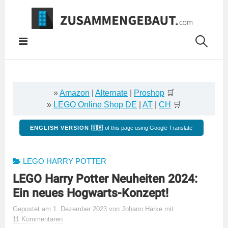
Springe
zum
Inhalt
»
Amazon
|
Alternate
|
Proshop
🛒
»
LEGO Online Shop DE
|
AT
|
CH
🛒
ENGLISH VERSION 🇬🇧
of this page using Google Translate
LEGO HARRY POTTER
LEGO Harry Potter Neuheiten 2024:
Ein neues Hogwarts-Konzept!
Gepostet
am
1. Dezember 2023
von
Johann Härke
mit
11 Kommentaren