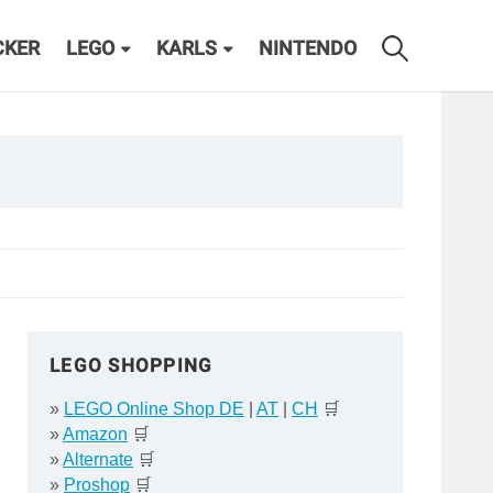
CKER
LEGO
KARLS
NINTENDO
LEGO SHOPPING
»
LEGO Online Shop DE
|
AT
|
CH
🛒
»
Amazon
🛒
»
Alternate
🛒
»
Proshop
🛒