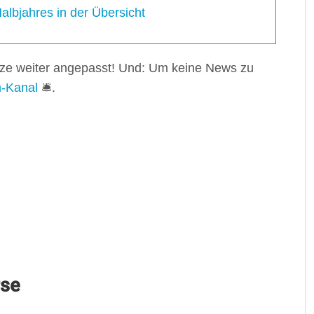
lbjahres in der Übersicht
rze weiter angepasst! Und: Um keine News zu
m-Kanal
🛎️.
rse