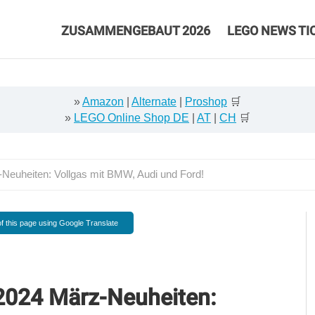
ZUSAMMENGEBAUT 2026
LEGO NEWS TI
»
Amazon
|
Alternate
|
Proshop
🛒
»
LEGO Online Shop DE
|
AT
|
CH
🛒
uheiten: Vollgas mit BMW, Audi und Ford!
f this page using Google Translate
024 März-Neuheiten: