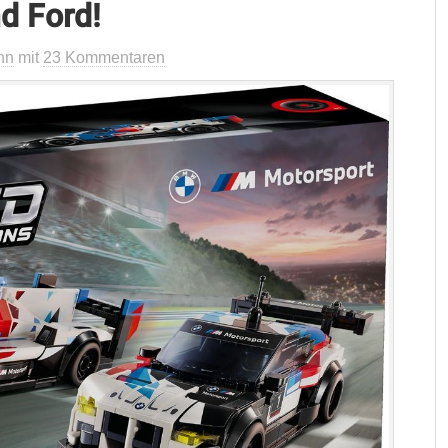
d Ford!
nn
mit
23 Kommentaren