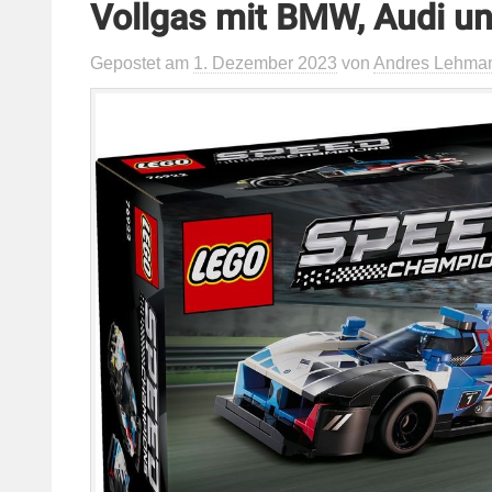
Vollgas mit BMW, Audi un
Gepostet
am
1. Dezember 2023
von
Andres Lehma