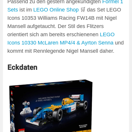
Passend zu den gestern angekündigten
Formel 1
Sets
ist im
LEGO Online Shop
🛒 das Set LEGO
Icons 10353 Williams Racing FW14B mit Nigel
Mansell aufgetaucht. Der Stil des Flitzers
orientiert sich am bereits erschienenen
LEGO
Icons 10330 McLaren MP4/4 & Ayrton Senna
und
kommt mit Rennlegende Nigel Mansell daher.
Eckdaten