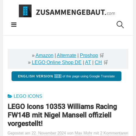
Springe
zum
Inhalt
»
Amazon
|
Alternate
|
Proshop
🛒
»
LEGO Online Shop DE
|
AT
|
CH
🛒
ENGLISH VERSION 🇬🇧
of this page using Google Translate
LEGO ICONS
LEGO Icons 10353 Williams Racing
FW14B mit Nigel Mansell offiziell
vorgestellt!
Gepostet
am
22. November 2024
von
Max Mohr
mit
2 Kommentaren