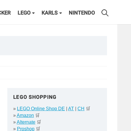
CKER
LEGO
KARLS
NINTENDO
LEGO SHOPPING
»
LEGO Online Shop DE
|
AT
|
CH
🛒
»
Amazon
🛒
»
Alternate
🛒
»
Proshop
🛒