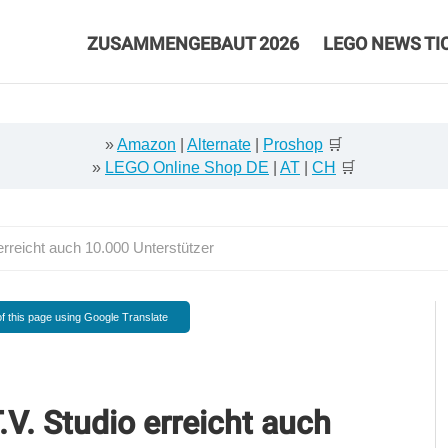
ZUSAMMENGEBAUT 2026
LEGO NEWS TI
»
Amazon
|
Alternate
|
Proshop
🛒
»
LEGO Online Shop DE
|
AT
|
CH
🛒
rreicht auch 10.000 Unterstützer
f this page using Google Translate
V. Studio erreicht auch