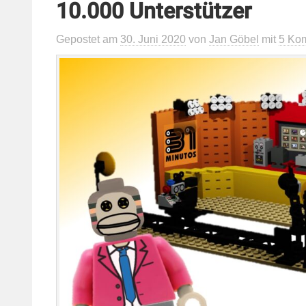
10.000 Unterstützer
Gepostet
am
30. Juni 2020
von
Jan Göbel
mit
5 Ko