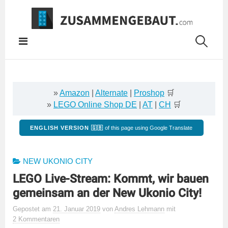
Springe
zum
Inhalt
»
Amazon
|
Alternate
|
Proshop
🛒
»
LEGO Online Shop DE
|
AT
|
CH
🛒
ENGLISH VERSION 🇬🇧
of this page using Google Translate
NEW UKONIO CITY
LEGO Live-Stream: Kommt, wir bauen
gemeinsam an der New Ukonio City!
Gepostet
am
21. Januar 2019
von
Andres Lehmann
mit
2 Kommentaren