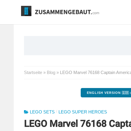
Springe
zum
Inhalt
Startseite
»
Blog
»
LEGO Marvel 76168 Captain America
ENGLISH VERSION 🇬🇧
o
/
LEGO SETS
LEGO SUPER HEROES
LEGO Marvel 76168 Capt