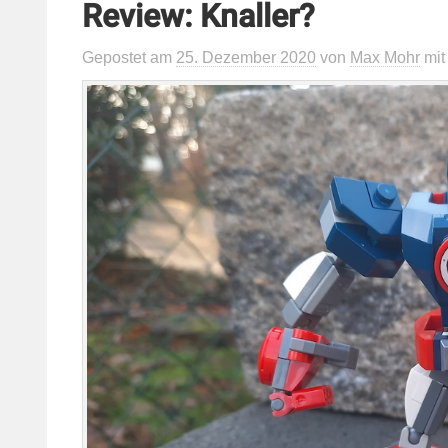
Review: Knaller?
Gepostet
am
25. Dezember 2020
von
Max Mohr
mi