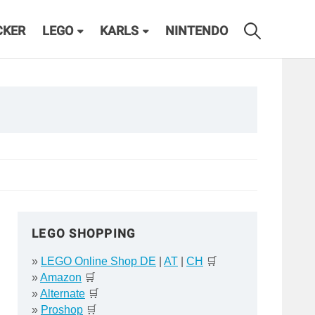
CKER
LEGO
KARLS
NINTENDO
LEGO SHOPPING
»
LEGO Online Shop DE
|
AT
|
CH
🛒
»
Amazon
🛒
»
Alternate
🛒
»
Proshop
🛒