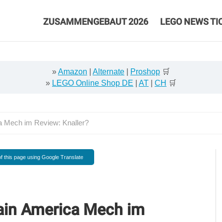
ZUSAMMENGEBAUT 2026
LEGO NEWS TI
»
Amazon
|
Alternate
|
Proshop
🛒
»
LEGO Online Shop DE
|
AT
|
CH
🛒
 Mech im Review: Knaller?
f this page using Google Translate
ain America Mech im