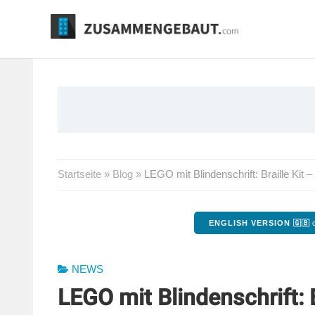
Springe
zum
Inhalt
Startseite
»
Blog
»
LEGO mit Blindenschrift: Braille Kit – 
ENGLISH VERSION 🇬🇧
o
NEWS
LEGO mit Blindenschrift: Br