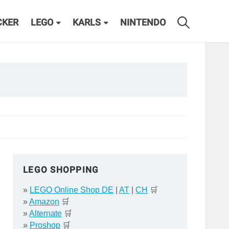
CKER
LEGO
KARLS
NINTENDO
LEGO SHOPPING
»
LEGO Online Shop DE
|
AT
|
CH
🛒
»
Amazon
🛒
»
Alternate
🛒
»
Proshop
🛒