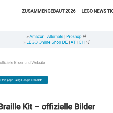
ZUSAMMENGEBAUT 2026
LEGO NEWS TI
»
Amazon
|
Alternate
|
Proshop
🛒
»
LEGO Online Shop DE
|
AT
|
CH
🛒
offizielle Bilder und Website
f this page using Google Translate
aille Kit – offizielle Bilder