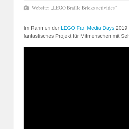
Website: „LEGO Braille Bricks activities“
Im Rahmen der
LEGO Fan Media Days
2019 w
fantastisches Projekt für Mitmenschen mit S