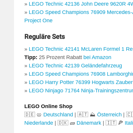
»
LEGO Technic 42136 John Deere 9620R 4W
»
LEGO Speed Champions 76909 Mercedes-
Project One
Reguläre Sets
»
LEGO Technic 42141 McLaren Formel 1 R
Tipp:
25 Prozent Rabatt
bei Amazon
»
LEGO Technic 42139 Geländefahrzeug
»
LEGO Speed Champions 76908 Lamborghin
»
LEGO Harry Potter 76399 Hogwarts Zauber
»
LEGO Ninjago 71764 Ninja-Trainingszentr
LEGO Online Shop
🇩🇪 🥨
Deutschland
| 🇦🇹 ⛰️
Österreich
| 🇨
Niederlande
| 🇩🇰 🧱
Dänemark
| 🇮🇹 🍕
Ital