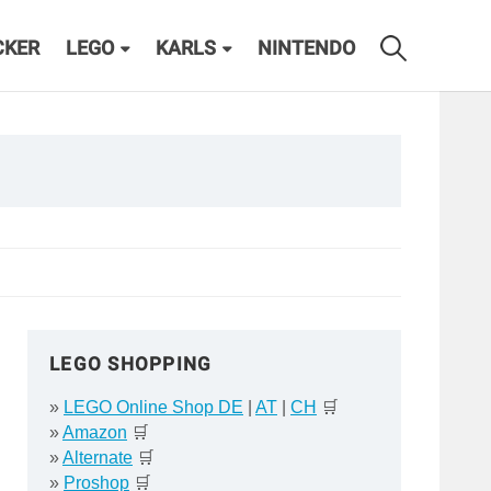
CKER
LEGO
KARLS
NINTENDO
LEGO SHOPPING
»
LEGO Online Shop DE
|
AT
|
CH
🛒
»
Amazon
🛒
»
Alternate
🛒
»
Proshop
🛒