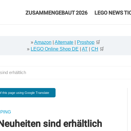
ZUSAMMENGEBAUT 2026
LEGO NEWS TI
»
Amazon
|
Alternate
|
Proshop
🛒
»
LEGO Online Shop DE
|
AT
|
CH
🛒
nd erhältlich
f this page using Google Translate
PING
euheiten sind erhältlich