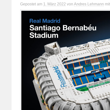
Gepostet
am
1. März 2022
von
Andres Lehmann
mi