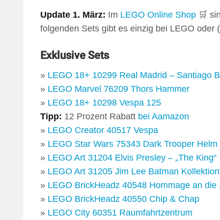
Update 1. März:
Im
LEGO Online Shop
🛒 si
folgenden Sets gibt es einzig bei LEGO oder (t
Exklusive Sets
»
LEGO 18+ 10299 Real Madrid – Santiago B
»
LEGO Marvel 76209 Thors Hammer
»
LEGO 18+ 10298 Vespa 125
Tipp:
12 Prozent Rabatt
bei Aamazon
»
LEGO Creator 40517 Vespa
»
LEGO Star Wars 75343 Dark Trooper Helm
»
LEGO Art 31204 Elvis Presley – „The King“
»
LEGO Art 31205 Jim Lee Batman Kollektion
»
LEGO BrickHeadz 40548 Hommage an die S
»
LEGO BrickHeadz 40550 Chip & Chap
»
LEGO City 60351 Raumfahrtzentrum