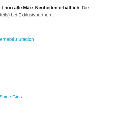
nd
nun alle März-Neuheiten erhältlich
. Die
eils) bei Exklusivpartnern.
ernabéu Stadion
pice Girls