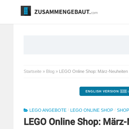
Springe
zum
Inhalt
Startseite
»
Blog
»
LEGO Online Shop: März-Neuheiten si
ENGLISH VERSION 🇬🇧
o
/
/
LEGO ANGEBOTE
LEGO ONLINE SHOP
SHOP
LEGO Online Shop: März-N