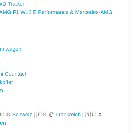
D Tractor
AMG F1 W12 E Performance & Mercedes-AMG
ennwagen
i Countach
koffer
um
🇭 🧀
Schweiz
| 🇫🇷 🥐
Frankreich
| 🇳🇱 🌷
ien