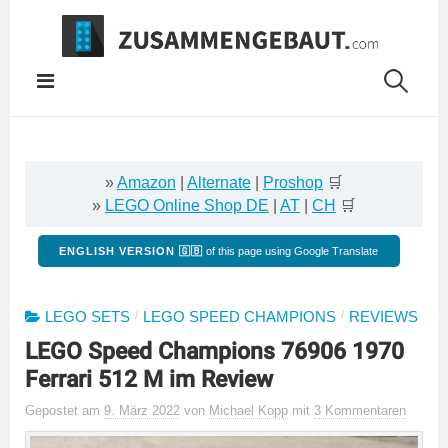
Springe
zum
Inhalt
»
Amazon
|
Alternate
|
Proshop
🛒
»
LEGO Online Shop DE
|
AT
|
CH
🛒
ENGLISH VERSION 🇬🇧
of this page using Google Translate
/
/
LEGO SETS
LEGO SPEED CHAMPIONS
REVIEWS
LEGO Speed Champions 76906 1970
Ferrari 512 M im Review
Gepostet
am
9. März 2022
von
Michael Kopp
mit
3 Kommentaren