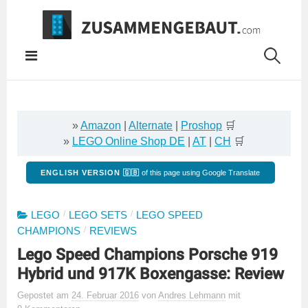
Springe
zum
Inhalt
»
Amazon
|
Alternate
|
Proshop
🛒
»
LEGO Online Shop DE
|
AT
|
CH
🛒
ENGLISH VERSION 🇬🇧
of this page using Google Translate
/
/
LEGO
LEGO SETS
LEGO SPEED
/
CHAMPIONS
REVIEWS
Lego Speed Champions Porsche 919
Hybrid und 917K Boxengasse: Review
Gepostet
am
24. Februar 2016
von
Andres Lehmann
mit