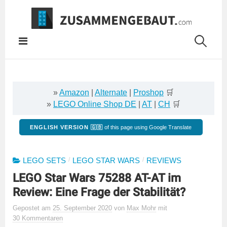
Springe
zum
Inhalt
»
Amazon
|
Alternate
|
Proshop
🛒
»
LEGO Online Shop DE
|
AT
|
CH
🛒
ENGLISH VERSION 🇬🇧
of this page using Google Translate
/
/
LEGO SETS
LEGO STAR WARS
REVIEWS
LEGO Star Wars 75288 AT-AT im
Review: Eine Frage der Stabilität?
Gepostet
am
25. September 2020
von
Max Mohr
mit
30 Kommentaren