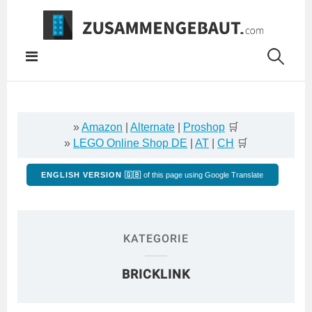
Springe
zum
Inhalt
»
Amazon
|
Alternate
|
Proshop
🛒
»
LEGO Online Shop DE
|
AT
|
CH
🛒
ENGLISH VERSION 🇬🇧
of this page using Google Translate
KATEGORIE
BRICKLINK