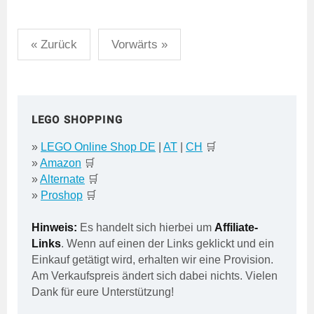
Seitennummerierung
« Zurück
Vorwärts »
der
Beiträge
LEGO SHOPPING
»
LEGO Online Shop DE
|
AT
|
CH
🛒
»
Amazon
🛒
»
Alternate
🛒
»
Proshop
🛒
Hinweis:
Es handelt sich hierbei um
Affiliate-
Links
. Wenn auf einen der Links geklickt und ein
Einkauf getätigt wird, erhalten wir eine Provision.
Am Verkaufspreis ändert sich dabei nichts. Vielen
Dank für eure Unterstützung!