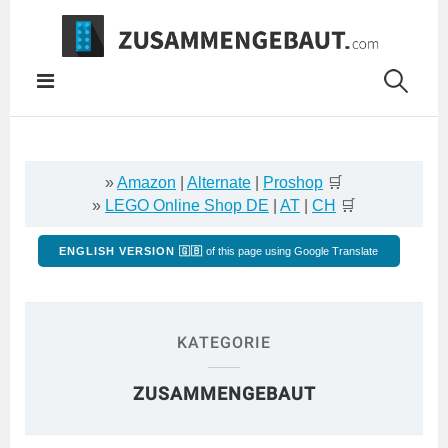
Springe
zum
Inhalt
»
Amazon
|
Alternate
|
Proshop
🛒
»
LEGO Online Shop DE
|
AT
|
CH
🛒
ENGLISH VERSION 🇬🇧
of this page using Google Translate
KATEGORIE
ZUSAMMENGEBAUT