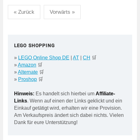
Seitennummerierung
« Zurück
Vorwärts »
der
Beiträge
LEGO SHOPPING
»
LEGO Online Shop DE
|
AT
|
CH
🛒
»
Amazon
🛒
»
Alternate
🛒
»
Proshop
🛒
Hinweis:
Es handelt sich hierbei um
Affiliate-
Links
. Wenn auf einen der Links geklickt und ein
Einkauf getätigt wird, erhalten wir eine Provision.
Am Verkaufspreis ändert sich dabei nichts. Vielen
Dank für eure Unterstützung!