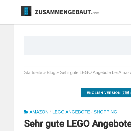
Springe
zum
Inhalt
Startseite
»
Blog
»
Sehr gute LEGO Angebote bei Amazon
ENGLISH VERSION 🇬🇧
o
/
/
AMAZON
LEGO ANGEBOTE
SHOPPING
Sehr gute LEGO Angebote