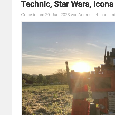
Technic, Star Wars, Icons
Gepostet
am
20. Juni 2023
von
Andres Lehmann
mi