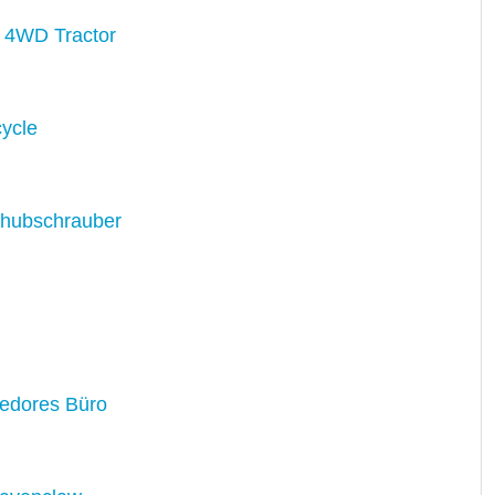
 4WD Tractor
ycle
shubschrauber
edores Büro