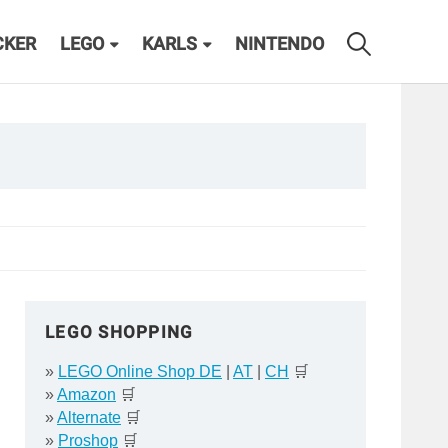
CKER
LEGO
KARLS
NINTENDO
LEGO SHOPPING
»
LEGO Online Shop DE
|
AT
|
CH
🛒
»
Amazon
🛒
»
Alternate
🛒
»
Proshop
🛒