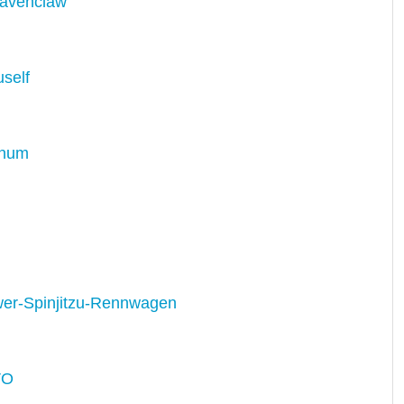
Ravenclaw
self
onum
er-Spinjitzu-Rennwagen
VO