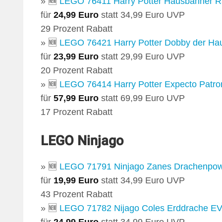
» 🆕
LEGO 76411 Harry Potter Hausbanner 
für
24,99 Euro
statt 34,99 Euro UVP
29 Prozent Rabatt
» 🆕
LEGO 76421 Harry Potter Dobby der Hau
für
23,99 Euro
statt 29,99 Euro UVP
20 Prozent Rabatt
» 🆕
LEGO 76414 Harry Potter Expecto Patr
für
57,99 Euro
statt 69,99 Euro UVP
17 Prozent Rabatt
LEGO Ninjago
» 🆕
LEGO 71791 Ninjago Zanes Drachenpow
für
19,99 Euro
statt 34,99 Euro UVP
43 Prozent Rabatt
» 🆕
LEGO 71782 Nijago Coles Erddrache E
für
24,99 Euro
statt 34,99 Euro UVP