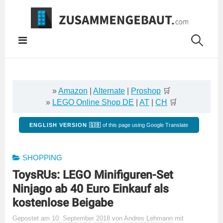
Springe
zum
Inhalt
»
Amazon
|
Alternate
|
Proshop
🛒
»
LEGO Online Shop DE
|
AT
|
CH
🛒
ENGLISH VERSION 🇬🇧
of this page using Google Translate
SHOPPING
ToysRUs: LEGO Minifiguren-Set
Ninjago ab 40 Euro Einkauf als
kostenlose Beigabe
Gepostet
am
10. September 2018
von
Andres Lehmann
mit