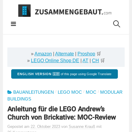
Springe
zum
Inhalt
»
Amazon
|
Alternate
|
Proshop
🛒
»
LEGO Online Shop DE
|
AT
|
CH
🛒
ENGLISH VERSION 🇬🇧
of this page using Google Translate
/
/
/
BAUANLEITUNGEN
LEGO MOC
MOC
MODULAR
BUILDINGS
Anleitung für die LEGO Andrew’s
Church von Brickative: MOC-Review
Gepostet
am
22. Oktober 2023
von
Susanne Krauß
mit