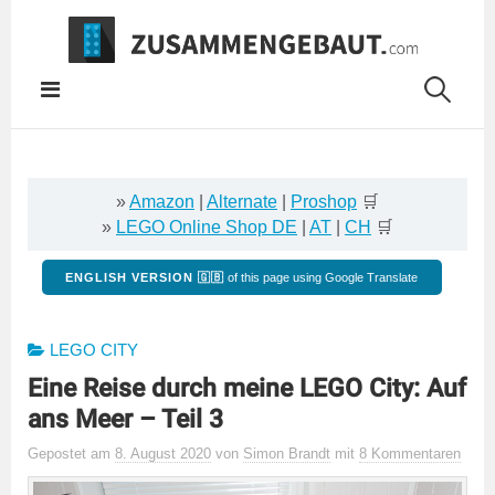
Springe
zum
Inhalt
»
Amazon
|
Alternate
|
Proshop
🛒
»
LEGO Online Shop DE
|
AT
|
CH
🛒
ENGLISH VERSION 🇬🇧
of this page using Google Translate
LEGO CITY
Eine Reise durch meine LEGO City: Auf
ans Meer – Teil 3
Gepostet
am
8. August 2020
von
Simon Brandt
mit
8 Kommentaren