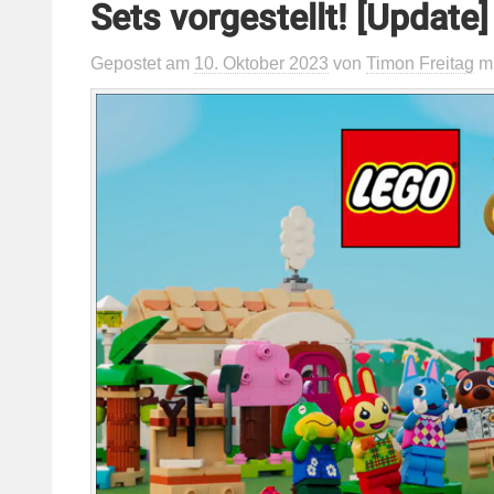
Sets vorgestellt! [Update]
Gepostet
am
10. Oktober 2023
von
Timon Freitag
m