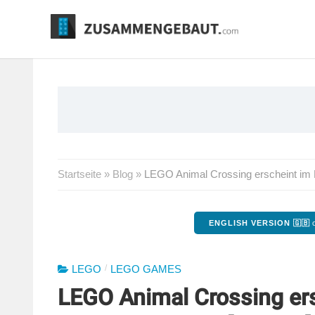
Springe
zum
Inhalt
Startseite
»
Blog
»
LEGO Animal Crossing erscheint im Mä
ENGLISH VERSION 🇬🇧
o
/
LEGO
LEGO GAMES
LEGO Animal Crossing ers