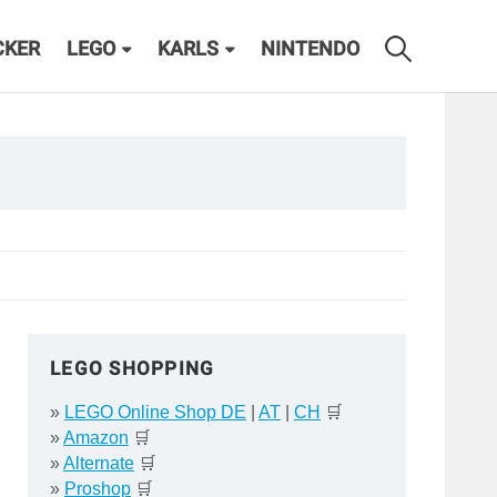
CKER
LEGO
KARLS
NINTENDO
LEGO SHOPPING
»
LEGO Online Shop DE
|
AT
|
CH
🛒
»
Amazon
🛒
»
Alternate
🛒
»
Proshop
🛒