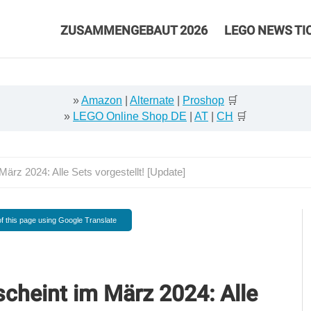
ZUSAMMENGEBAUT 2026
LEGO NEWS TI
»
Amazon
|
Alternate
|
Proshop
🛒
»
LEGO Online Shop DE
|
AT
|
CH
🛒
rz 2024: Alle Sets vorgestellt! [Update]
f this page using Google Translate
cheint im März 2024: Alle