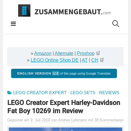
Springe
zum
Inhalt
»
Amazon
|
Alternate
|
Proshop
🛒
»
LEGO Online Shop DE
|
AT
|
CH
🛒
ENGLISH VERSION 🇬🇧
of this page using Google Translate
/
/
LEGO CREATOR EXPERT
LEGO SETS
REVIEWS
LEGO Creator Expert Harley-Davidson
Fat Boy 10269 im Review
Gepostet
am
9. Juli 2019
von
Andres Lehmann
mit
38 Kommentaren