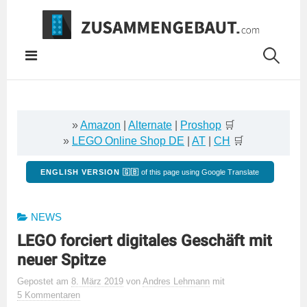
Springe
zum
Inhalt
»
Amazon
|
Alternate
|
Proshop
🛒
»
LEGO Online Shop DE
|
AT
|
CH
🛒
ENGLISH VERSION 🇬🇧
of this page using Google Translate
NEWS
LEGO forciert digitales Geschäft mit
neuer Spitze
Gepostet
am
8. März 2019
von
Andres Lehmann
mit
5 Kommentaren