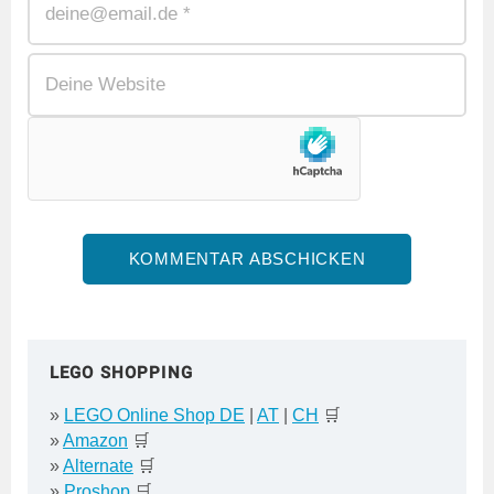
LEGO SHOPPING
»
LEGO Online Shop DE
|
AT
|
CH
🛒
»
Amazon
🛒
»
Alternate
🛒
»
Proshop
🛒