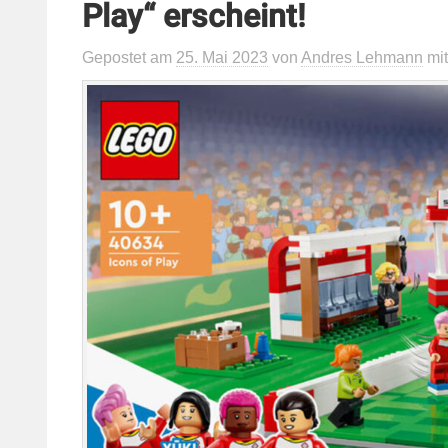
Play“ erscheint!
Gepostet
am
25. Mai 2023
von
Andres Lehmann
mi