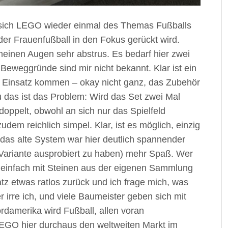
s sich LEGO wieder einmal des Themas Fußballs
der Frauenfußball in den Fokus gerückt wird.
meinen Augen sehr abstrus. Es bedarf hier zwei
 Beweggründe sind mir nicht bekannt. Klar ist ein
um Einsatz kommen – okay nicht ganz, das Zubehör
u das ist das Problem: Wird das Set zwei Mal
oppelt, obwohl an sich nur das Spielfeld
zudem reichlich simpel. Klar, ist es möglich, einzig
r das alte System war hier deutlich spannender
 Variante ausprobiert zu haben) mehr Spaß. Wer
v einfach mit Steinen aus der eigenen Sammlung
tz etwas ratlos zurück und ich frage mich, was
rre ich, und viele Baumeister geben sich mit
ordamerika wird Fußball, allen voran
 LEGO hier durchaus den weltweiten Markt im