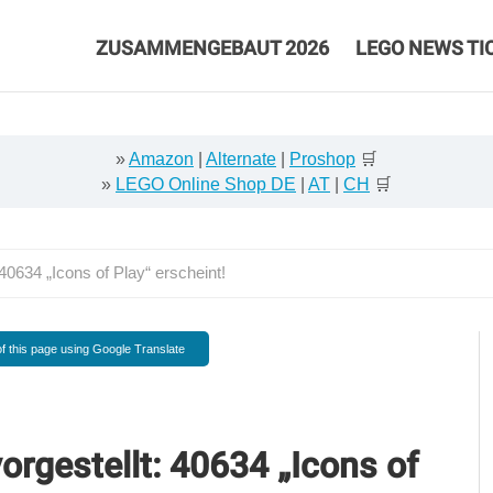
ZUSAMMENGEBAUT 2026
LEGO NEWS TI
»
Amazon
|
Alternate
|
Proshop
🛒
»
LEGO Online Shop DE
|
AT
|
CH
🛒
40634 „Icons of Play“ erscheint!
f this page using Google Translate
rgestellt: 40634 „Icons of