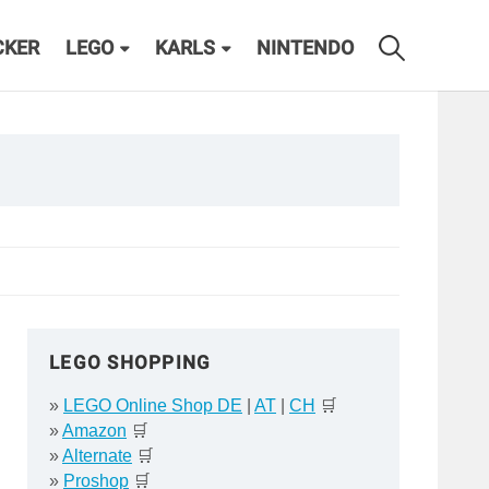
CKER
LEGO
KARLS
NINTENDO
LEGO SHOPPING
»
LEGO Online Shop DE
|
AT
|
CH
🛒
»
Amazon
🛒
»
Alternate
🛒
»
Proshop
🛒