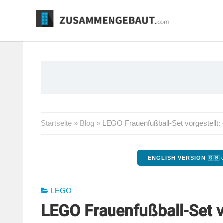
Springe
zum
Inhalt
Startseite
»
Blog
»
LEGO Frauenfußball-Set vorgestellt: 
ENGLISH VERSION 🇬🇧
o
LEGO
LEGO Frauenfußball-Set vo