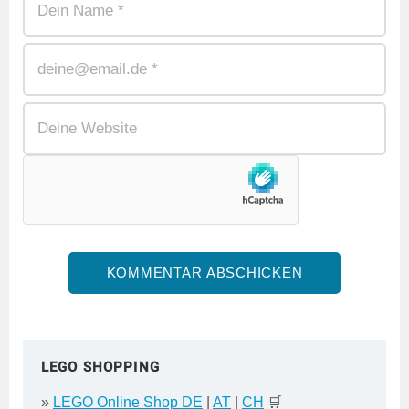
LEGO SHOPPING
»
LEGO Online Shop DE
|
AT
|
CH
🛒