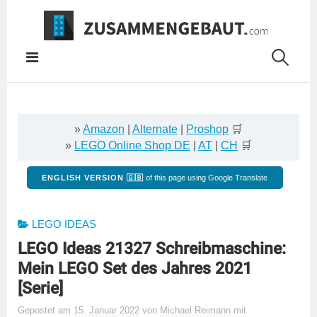
Springe
zum
Inhalt
»
Amazon
|
Alternate
|
Proshop
🛒
»
LEGO Online Shop DE
|
AT
|
CH
🛒
ENGLISH VERSION 🇬🇧
of this page using Google Translate
LEGO IDEAS
LEGO Ideas 21327 Schreibmaschine:
Mein LEGO Set des Jahres 2021
[Serie]
Gepostet
am
15. Januar 2022
von
Michael Reimann
mit