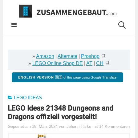
Springe
zum
Inhalt
»
Amazon
|
Alternate
|
Proshop
🛒
»
LEGO Online Shop DE
|
AT
|
CH
🛒
ENGLISH VERSION 🇬🇧
of this page using Google Translate
LEGO IDEAS
LEGO Ideas 21348 Dungeons and
Dragons offiziell vorgestellt!
Gepostet
am
19. März 2024
von
Johann Härke
mit
14 Kommentaren