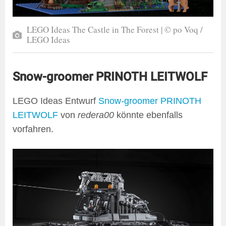
LEGO Ideas The Castle in The Forest | © po Voq /
LEGO Ideas
Snow-groomer PRINOTH LEITWOLF
LEGO Ideas Entwurf
Snow-groomer PRINOTH
LEITWOLF
von
redera00
könnte ebenfalls
vorfahren.