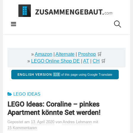
Springe
zum
Inhalt
»
Amazon
|
Alternate
|
Proshop
🛒
»
LEGO Online Shop DE
|
AT
|
CH
🛒
ENGLISH VERSION 🇬🇧
of this page using Google Translate
LEGO IDEAS
LEGO Ideas: Coraline – pinkes
Apartment könnte Set werden!
Gepostet
am
13. April 2020
von
Andres Lehmann
mit
15 Kommentaren