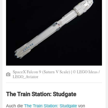
SpaceX Falcon 9 (Saturn V Scale) | © LEGO Ideas /
LEGO_Aviator
The Train Station: Studgate
Auch die
The Train Station: Studgate
von